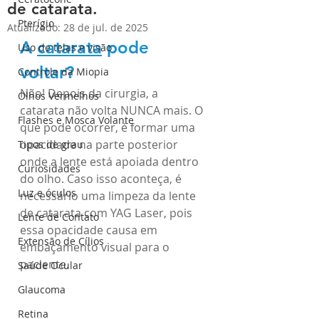
de catarata.
Pterígio
Atualizado:
28 de jul. de 2025
A 
catarata
pode 
Uso de telas e visão
voltar? 
Controle da Miopia
​Não! Depois da cirurgia, a 
Olhos Vermelhos
catarata não volta NUNCA mais. O 
Flashes e Mosca Volante
que pode ocorrer, é formar uma 
opacidade na parte posterior 
Tipos de grau
onde a lente está apoiada dentro 
Curiosidades
do olho. Caso isso aconteça, é 
Luz e óculos
necessário uma limpeza da lente 
de catarata com YAG Laser, pois 
Lente de Contato
essa opacidade causa em 
Extensão de Cílios
embaçamento visual para o 
paciente.
Saúde Ocular
Glaucoma
Retina