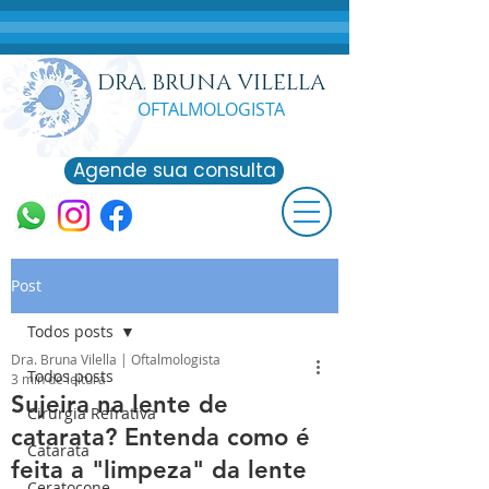
DRA. BRUNA VILELLA
OFTALMOLO
GISTA
Agende sua consulta
Post
Todos posts
Dra. Bruna Vilella | Oftalmologista
Todos posts
3 min de leitura
Sujeira na lente de
Cirurgia Refrativa
catarata? Entenda como é
Catarata
feita a "limpeza" da lente
Ceratocone