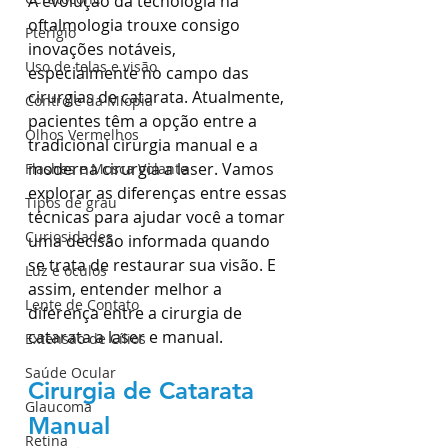
A evolução da tecnologia na 
oftalmologia trouxe consigo 
Pterígio
inovações notáveis, 
Uso de telas e visão
especialmente no campo das 
cirurgias de catarata. Atualmente, 
Controle da Miopia
pacientes têm a opção entre a 
Olhos Vermelhos
tradicional cirurgia manual e a 
moderna cirurgia a laser. Vamos 
Flashes e Mosca Volante
explorar as diferenças entre essas 
Tipos de grau
técnicas para ajudar você a tomar 
Curiosidades
uma decisão informada quando 
se trata de restaurar sua visão. E 
Luz e óculos
assim, entender melhor a 
Lente de Contato
diferença entre a cirurgia de 
catarata a laser e manual. 
Extensão de Cílios
Saúde Ocular
Cirurgia de Catarata 
Glaucoma
Manual
Retina