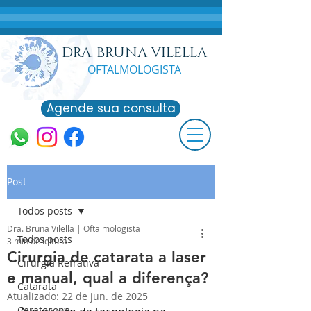
DRA. BRUNA VILELLA
OFTALMOLO
GISTA
Agende sua consulta
Post
Todos posts
Dra. Bruna Vilella | Oftalmologista
Todos posts
3 min de leitura
Cirurgia de catarata a laser
Cirurgia Refrativa
e manual, qual a diferença?
Catarata
Atualizado:
22 de jun. de 2025
Ceratocone