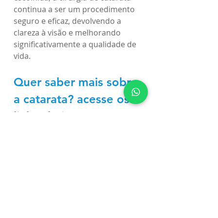
continua a ser um procedimento 
seguro e eficaz, devolvendo a 
clareza à visão e melhorando 
significativamente a qualidade de 
vida.
Quer saber mais sobre 
a catarata? acesse os 
links abaixo
1. Personalização da 
Cirurgia de Catarata
: o 
Futuro é Agora
2. Qual o preço da cirurgia 
de catarata? O plano de 
saúde cobre?