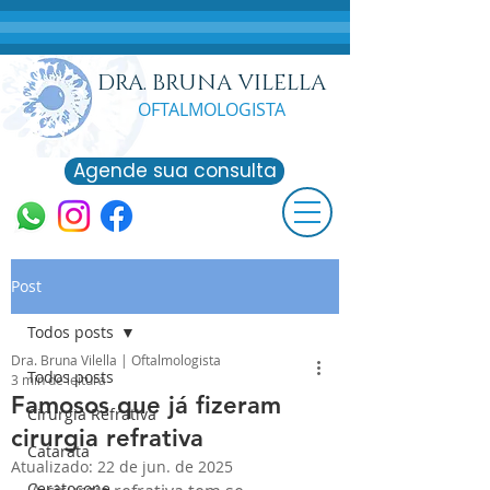
DRA. BRUNA VILELLA
OFTALMOLO
GISTA
Agende sua consulta
Post
Todos posts
Dra. Bruna Vilella | Oftalmologista
Todos posts
3 min de leitura
Famosos que já fizeram
Cirurgia Refrativa
cirurgia refrativa
Catarata
Atualizado:
22 de jun. de 2025
Ceratocone