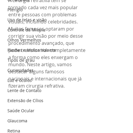
A cirurgia refrativa tem se 
tornado cada vez mais popular 
Pterígio
entre pessoas com problemas 
Uso de telas e visão
visuais, incluindo celebridades. 
Muitos famosos optaram por 
Controle da Miopia
corrigir sua visão por meio desse 
Olhos Vermelhos
procedimento avançado, que 
pode transformar completamente 
Flashes e Mosca Volante
a forma como eles enxergam o 
Tipos de grau
mundo. Neste artigo, vamos 
Curiosidades
destacar alguns famosos 
nacionais e internacionais que já 
Luz e óculos
fizeram cirurgia refrativa.
Lente de Contato
Extensão de Cílios
Saúde Ocular
Glaucoma
Retina