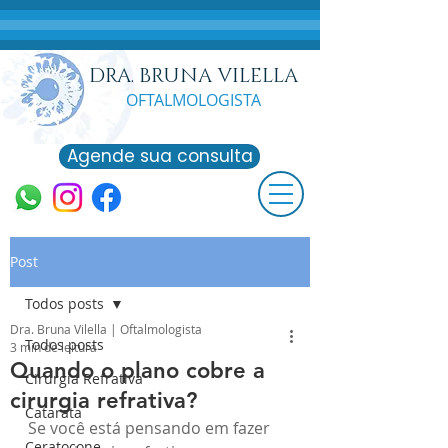
DRA. BRUNA VILELLA
OFTALMOLO
GISTA
Agende sua consulta
Post
Todos posts
Dra. Bruna Vilella | Oftalmologista
Todos posts
3 min de leitura
Quando o plano cobre a
Cirurgia Refrativa
cirurgia refrativa?
Catarata
Se você está pensando em fazer 
Ceratocone