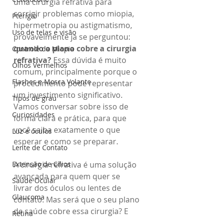
uma cirurgia refrativa para 
corrigir problemas como miopia, 
Pterígio
hipermetropia ou astigmatismo, 
Uso de telas e visão
provavelmente já se perguntou: 
quando o plano cobre a cirurgia 
Controle da Miopia
refrativa?
 Essa dúvida é muito 
Olhos Vermelhos
comum, principalmente porque o 
Flashes e Mosca Volante
procedimento pode representar 
um investimento significativo. 
Tipos de grau
Vamos conversar sobre isso de 
Curiosidades
forma clara e prática, para que 
você saiba exatamente o que 
Luz e óculos
esperar e como se preparar.
Lente de Contato
Extensão de Cílios
A cirurgia refrativa é uma solução 
avançada para quem quer se 
Saúde Ocular
livrar dos óculos ou lentes de 
Glaucoma
contato. Mas será que o seu plano 
de saúde cobre essa cirurgia? E 
Retina