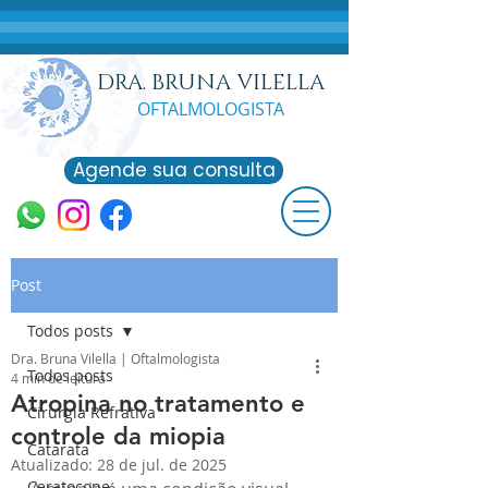
DRA. BRUNA VILELLA
OFTALMOLO
GISTA
Agende sua consulta
Post
Todos posts
Dra. Bruna Vilella | Oftalmologista
Todos posts
4 min de leitura
Atropina no tratamento e
Cirurgia Refrativa
controle da miopia
Catarata
Atualizado:
28 de jul. de 2025
Ceratocone