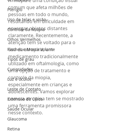
A miopia é uma condição visual 
comum que afeta milhões de 
Pterígio
pessoas em todo o mundo, 
Uso de telas e visão
resultando em dificuldade em 
enxergar objetos distantes 
Controle da Miopia
claramente. Recentemente, a 
Olhos Vermelhos
atenção tem se voltado para o 
uso da atropina, um 
Flashes e Mosca Volante
medicamento tradicionalmente 
Tipos de grau
utilizado em oftalmologia, como 
Curiosidades
uma opção de tratamento e 
controle da miopia, 
Luz e óculos
especialmente em crianças e 
Lente de Contato
adolescentes. Vamos explorar 
como a atropina tem se mostrado 
Extensão de Cílios
uma ferramenta promissora 
Saúde Ocular
nesse contexto.
Glaucoma
Retina