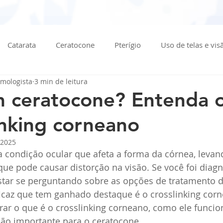
Catarata
Ceratocone
Pterígio
Uso de telas e vis
lmologista
3 min de leitura
 Mosca Volante
Tipos de grau
Curiosidades
Luz e 
 ceratocone? Entenda 
inking corneano
ular
Glaucoma
Retina
Calázio
 2025
 condição ocular que afeta a forma da córnea, levan
ue pode causar distorção na visão. Se você foi diag
star se perguntando sobre as opções de tratamento di
az que tem ganhado destaque é o crosslinking corn
rar o que é o crosslinking corneano, como ele funcio
ão importante para o ceratocone.