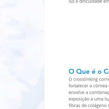
luz e dificuldade em
O Que é o C
O crosslinking cor
fortalecer a córne
envolve a combinaç
exposição a uma luz 
fibras de colágeno 