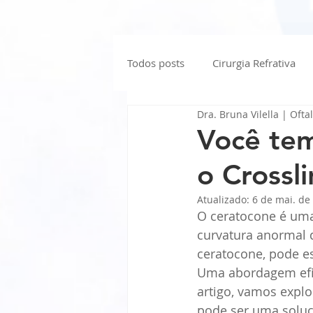
Todos posts
Cirurgia Refrativa
Dra. Bruna Vilella | Ofta
Olhos Vermelhos
Flashes e
Você tem
o Crossl
Extensão de Cílios
Saúde Oc
Atualizado:
6 de mai. de
O ceratocone é uma
curvatura anormal q
ceratocone, pode e
Uma abordagem efic
artigo, vamos explo
pode ser uma soluç