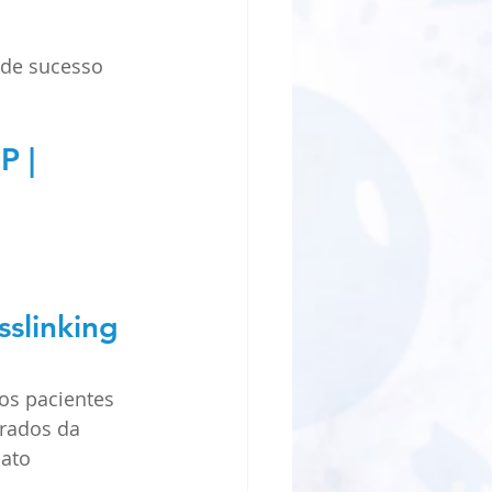
de sucesso 
P | 
slinking 
os pacientes 
rados da 
ato 