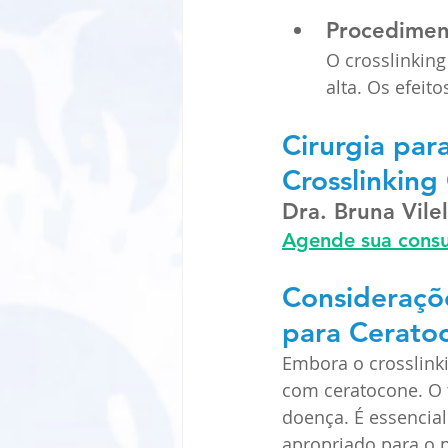
Procedimen
O crosslinkin
alta. Os efeit
Cirurgia par
Crosslinkin
Dra. Bruna Vile
Agende sua cons
Consideraçõe
para Cerato
Embora o crosslinki
com ceratocone. O 
doença. É essencial
apropriado para o 