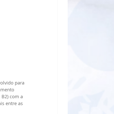
olvido para 
imento 
 B2) com a 
is entre as 