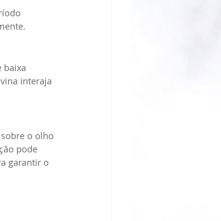
ríodo 
mente.
 baixa 
vina interaja 
sobre o olho 
ação pode 
a garantir o 