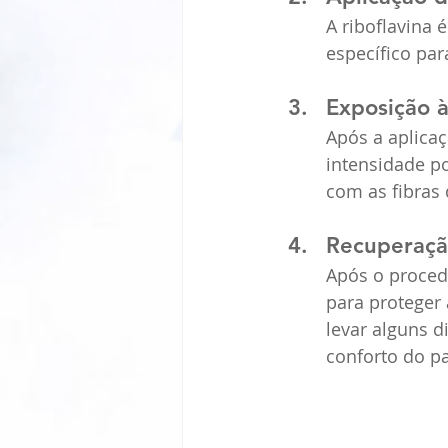
A riboflavina 
específico pa
Exposição à
Após a aplicaç
intensidade po
com as fibras
Recuperaçã
Após o proced
para proteger 
levar alguns d
conforto do pa