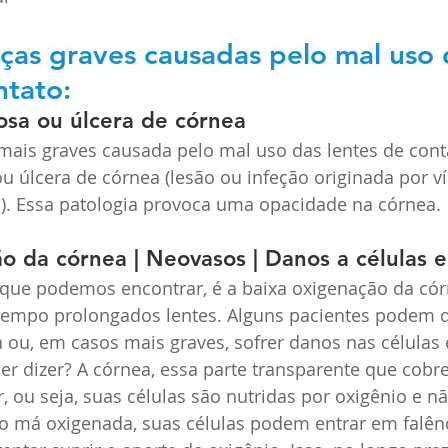
ças graves causadas pelo
mal uso 
ntato:
iosa ou úlcera de córnea 
ais graves causada pelo mal uso das lentes de conta
ou úlcera de córnea (lesão ou infeção originada por vír
s). Essa patologia provoca uma opacidade na córnea. 
o da córnea | Neovasos | Danos a células e
que podemos encontrar, é a baixa oxigenação da cór
r tempo prolongados lentes. Alguns pacientes podem 
ou, em casos mais graves, sofrer danos nas células e
r dizer? A córnea, essa parte transparente que cobre
, ou seja, suas células são nutridas por oxigênio e n
 má oxigenada, suas células podem entrar em falênc