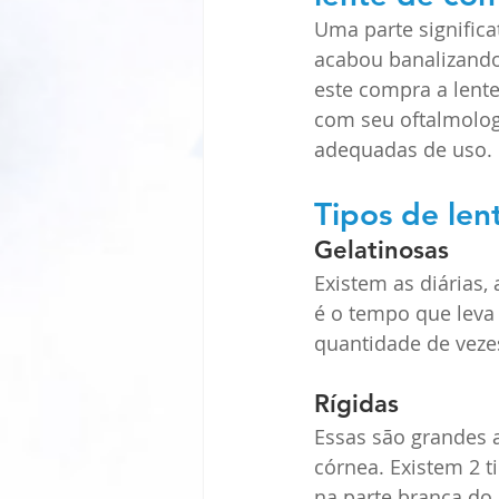
Uma parte significat
acabou banalizando 
este compra a lente
com seu oftalmologi
adequadas de uso. 
Tipos de len
Gelatinosas
Existem as diárias,
é o tempo que leva 
quantidade de vezes
Rígidas
Essas são grandes 
córnea. Existem 2 t
na parte branca do 