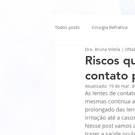
Todos posts
Cirurgia Refrativa
Dra. Bruna Vilella | Ofta
Olhos Vermelhos
Flashes e
Riscos q
contato 
Extensão de Cílios
Saúde Oc
Atualizado:
19 de mar. d
As lentes de conta
mesmas continua a 
prolongado das len
irritação até a cas
Nesse post vamos a
trazer a saúde ocula