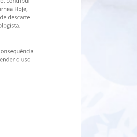
o, contribui 
rnea Hoje, 
de descarte 
logista. 
consequência 
pender o uso 