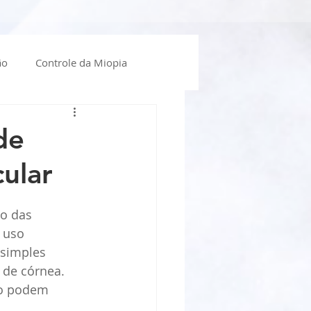
ão
Controle da Miopia
óculos
Lente de Contato
de
ular
o das 
 uso 
simples 
 de córnea. 
to podem 