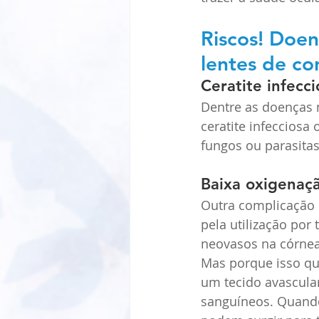
Riscos! Doen
lentes de co
Ceratite infecc
Dentre as doenças m
ceratite infecciosa 
fungos ou parasita
Baixa oxigenaçã
Outra complicação 
pela utilização po
neovasos na córnea 
Mas porque isso que
um tecido avascular
sanguíneos. Quando