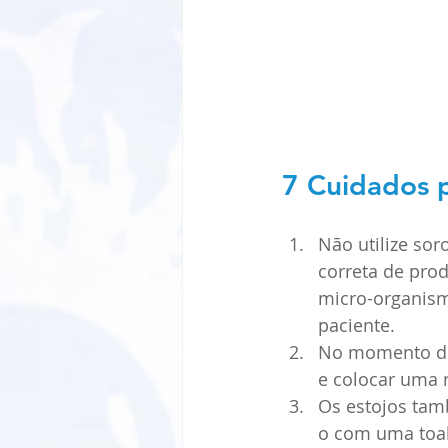
7 Cuidados 
Não utilize sor
correta de pro
micro-organism
paciente. 
No momento de 
e colocar uma 
Os estojos ta
o com uma toal