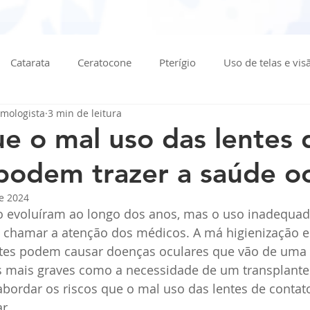
Catarata
Ceratocone
Pterígio
Uso de telas e vis
lmologista
3 min de leitura
 Mosca Volante
Tipos de grau
Curiosidades
Luz e 
ue o mal uso das lentes 
podem trazer a saúde oc
ular
Glaucoma
Retina
Calázio
e 2024
to evoluíram ao longo dos anos, mas o uso inadequad
chamar a atenção dos médicos. A má higienização e
tes podem causar doenças oculares que vão de uma 
os mais graves como a necessidade de um transplante
bordar os riscos que o mal uso das lentes de conta
r 