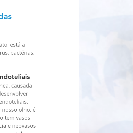
das 
to, está a 
us, bactérias, 
ndoteliais 
nea, causada 
desenvolver 
ndoteliais. 
 nosso olho, é 
ão tem vasos 
ia e neovasos 