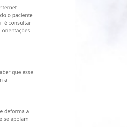
nternet 
do o paciente 
l é consultar 
s orientações 
saber que esse 
m a 
ue deforma a 
ue se apoiam 