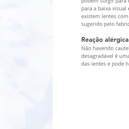
podem surgir para t
para a baixa visual
existem lentes com
sugerido pelo fabri
Reação alérgica
Não havendo cautel
desagradável é uma 
das lentes e pode h