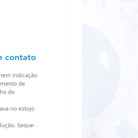
e contato
e tem indicação 
imento de 
ho do 
ava no estojo 
lução. Seque-