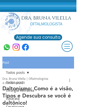
DRA. BRUNA VILELLA
OFTALMOLO
GISTA
Agende sua consulta
Post
Todos posts
Dra. Bruna Vilella | Oftalmologista
Todos posts
4 min de leitura
Daltonismo: Como é a visão,
Cirurgia Refrativa
Tipos e Descubra se você é
Catarata
daltônico!
Ceratocone