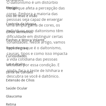
O daltonismo é um distúrbio 
Pterígio
visual que afeta a percepção das 
cores. Embora a maioria das 
Uso de telas e visão
pessoas seja capaz de enxergar 
Controle da Miopia
uma ampla gama de cores, os 
indivíduos com daltonismo têm 
Olhos Vermelhos
dificuldade em distinguir certas 
Flashes e Mosca Volante
tonalidades. Neste artigo, vamos 
explorar o que é o daltonismo, 
Tipos de grau
causas, tipos e como isso impacta 
Curiosidades
a vida cotidiana das pessoas 
Luz e óculos
afetadas por essa condição. E 
ainda, faça o teste de 
Ishihara e 
Lente de Contato
descubra se você é daltônico.
Extensão de Cílios
Saúde Ocular
Glaucoma
Retina